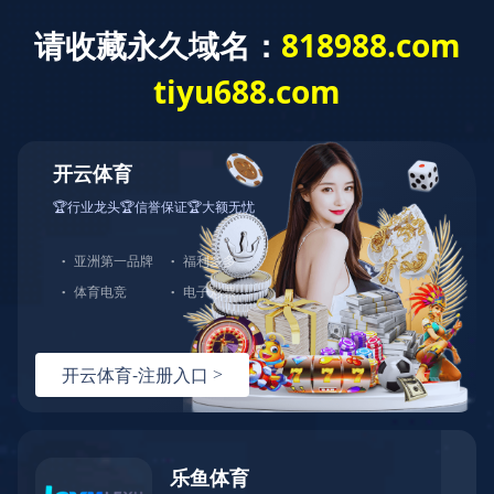
你好！欢迎访问开云官方下载开云app官网！
企业分站
|
网站地图
|
RSS
|
XML
|
您暂无新询盘信息！
网站首页
关于我们
公司简介
宣传视频
组织架构
企业文化
公司风采
办公环
境
资质档案
实验室、设备间
室内检测
现场检测
安全用
品设备
材料设备
化学设备
量测设备
岩土设备
新闻动态
公司新闻
行业新闻
常见问题
业务范围
建设工程
水利工程
公路(市政)工程
工程物探
量测
管材
及管道工程
材料
结构
房屋鉴定
岩土工程/基础工程
水质
环境
安全防护用品
工程案例