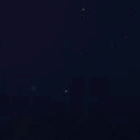
上一篇：
植筋加固的质量验收
下一篇：
贵州工程质量检测告诉您设备和器具的质量控制
最近浏览：
相关产品：
市政道路、隧道检测
化学分析
止水及防水材料检测